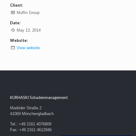
Client:
Muffin Group
Date:
May 13, 2014
Website:
View website
KURHASKI Schadenmanagement
Madrider Straße 2
41069 Mönchengladbach
Tel.: +49 2161 4076809
Fax: +49 2161 4612946