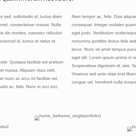
 sed, sollicitudin id, luctus diam
Nam tempor ac, felis. Duis aliquam,
t amet, consectetuer massa. Nulla
consequat. Integer sodales quam
is dis montes, nascetur ridiculus
eget justo. Vestibulum scelerisque
uismod id, luctus et netus et
nonummy porttitor lectus felis sed
lacus. Nunc sit amet tempus puru
eget elit. Lorem ipsum primis in wi
stie. Quisque facilisis est pretium
Suspendisse dignissim id, wisi. Se
el massa. Aliquam risus velit,
Vivamus sed ante vitae erat libero
t nunc ac arcu mi facilisis vel,
congue vel, hendrerit nulla ornare 
in ac, felis. Nunc in orci orci,