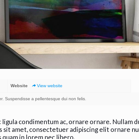
Website
View website
r. Suspendisse a pellentesque dui non felis.
c ligula condimentum ac, ornare ornare. Nullam du
s sit amet, consectetuer adipiscing elit ornare nu
s quam in lorem nec libero.